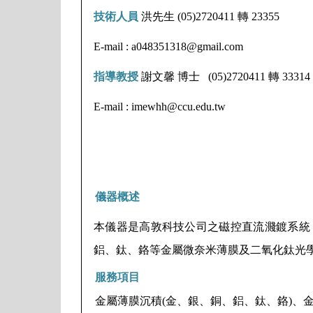
技術人員
洪先生
(05)2720411
轉
23355
E-mail : a048351318@gmail.com
指導教授
謝文馨
博士
(05)2720411
轉
33314
E-mail : imewhh@ccu.edu.tw
儀器概述
本儀器是高敦科技公司之磁控直流濺鍍系統
鋁、鈦、鉻等金屬微奈米薄膜及二氧化鈦光
服務項目
金屬薄膜沉積
(
金、銀、銅、鋁、鈦、鉻
)
、