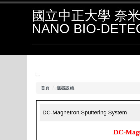
跳
國立中正大學 奈米
到
主
NANO BIO-DETE
要
內
容
區
:::
首頁
儀器設施
DC-Magnetron Sputtering System
DC-Magne