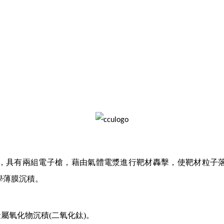
，具有兩組電子槍，藉由氣體電漿進行靶材轟擊，使靶材粒子
學薄膜沉積。
金屬氧化物沉積
(
二氧化鈦
)
。