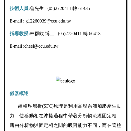
技術人員
:
曾
先生
(05)2720411
轉
61435
E-mail :
g12260039@ccu.edu.tw
指導教授
:
林群欽
博士
(05)2720411
轉
66418
E-mail :cheel@ccu.edu.tw
儀器概述
超臨界層析(SFC)原理是利用高壓泵浦加壓產生動
力，使移動相在沖提過程中帶著分析物流經固定相，
藉由分析物與固定相之間的吸附能力不同，而在管柱